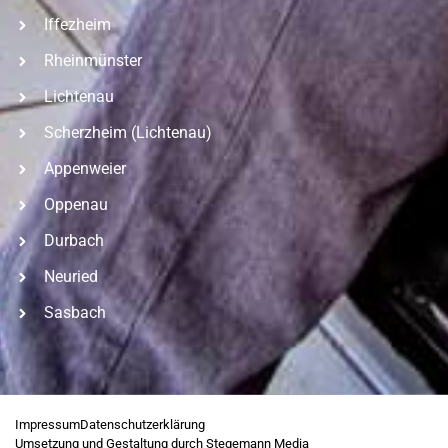
Iffezheim
Rheinmünster
Lichtenau
Scherzheim (Lichtenau)
Appenweier
Oppenau
Durbach
Neuried
Sasbach
Impressum
Datenschutzerklärung
Umsetzung und Gestaltung durch Stegemann Media