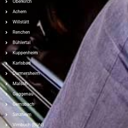
Oberkirch
Achern
Willstätt
Renchen
Bühlertal
Kuppenheim
Karlsbad
Durmersheim
Malsch
Gaggenau
Gernsbach
Sinzheim
Vimbuch (Bühl)