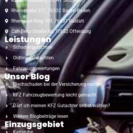
Kapellenstraße 6, 76547 Sinzheim
Rheinstraße 221, 76532 Baden-Baden
Rheinauer Ring 109, 76437 Rastatt
Carl-Benz-Straße 6b, 77652 Offenburg
Leistungen
Schadengutachten
Oldtimer-Gutachten
Fahrzeugbewertungen
Unser Blog
Blechschaden bei der Versicherung melden
KFZ Fahrzeugbewertung leicht gemacht
Darf ich meinen KFZ Gutachter selbst wählen?
Weitere Blogbeiträge lesen
Einzugsgebiet
Karlsruhe