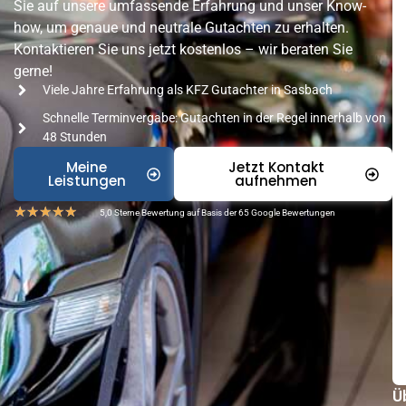
Sie auf unsere umfassende Erfahrung und unser Know-
how, um genaue und neutrale Gutachten zu erhalten.
Kontaktieren Sie uns jetzt kostenlos – wir beraten Sie
gerne!
Viele Jahre Erfahrung als KFZ Gutachter in Sasbach
Schnelle Terminvergabe: Gutachten in der Regel innerhalb von
48 Stunden
Meine
Jetzt Kontakt
Leistungen
aufnehmen
★
★
★
★
★
5,0 Sterne Bewertung auf Basis der 65 Google Bewertungen
Ü