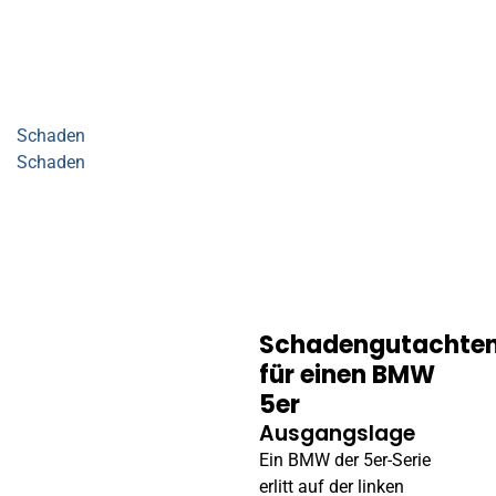
Unsere erfolgreichen Gutachten in Sasbach sprechen für
sich. Anhand konkreter Fallbeispiele demonstrieren wir, wie
wir selbst komplexe Fälle genau und zuverlässig gelöst
haben, um den bestmöglichen Service zu bieten. Bereits
kleine Kratzer können schnell in Tausende Euro an
Schaden
umgerechnet werden. Besonders wenn der
Schaden
durch einen anderen Fahrer verursacht wurde,
sollte dieser überprüft werden. Jedes Gutachten ist ein
Beweis unserer Fachkompetenz und unseres Engagements
für objektive und präzise Bewertungen. Lassen Sie sich von
unseren bisherigen Erfolgen inspirieren und entdecken Sie,
wie wir auch Ihnen behilflich sein können.
Schadengutachte
für einen BMW
5er
Ausgangslage
Ein BMW der 5er-Serie
erlitt auf der linken