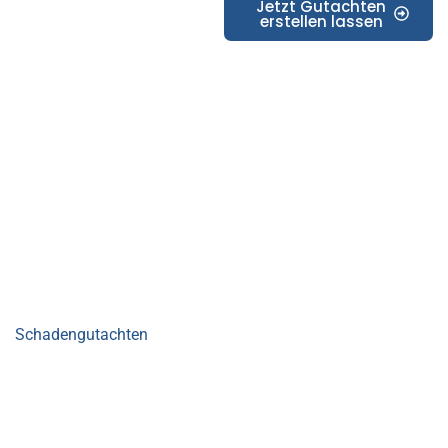
Jetzt Gutachten
erstellen lassen
Kfz-Sachverständigenbüro Blum
Unsere Leistungen – Ihr
KFZ Gutachter Sasbach
In unserer Rolle als Kfz Gutachter in Sasbach bieten wir
Ihnen ein breites Spektrum an Dienstleistungen, die
Schadengutachten
, Fahrzeugbewertungen und Oldtimer-
Gutachten umfassen. Mit unserem Fachwissen und der
modernsten Technik sorgen wir dafür, dass Sie in jeder
Lage optimal informiert werden.