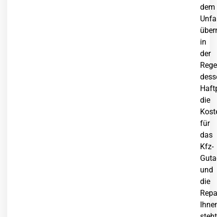
dem
Unfa
über
in
der
Rege
dess
Haft
die
Kost
für
das
Kfz-
Guta
und
die
Repa
Ihne
steht