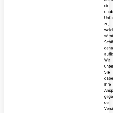
ein
unab
Unfa
zu,
welc
sämt
Sch
gen
aufli
Wir
unte
Sie
dabei
Ihre
Ansp
gege
der
Vers