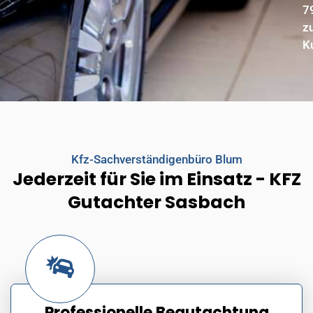
7
z
K
Kfz-Sachverständigenbüro Blum
Jederzeit für Sie im Einsatz - KFZ
Gutachter Sasbach
Professionelle Begutachtung