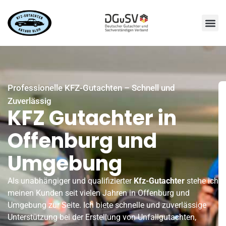
Professionelle KFZ-Gutachten – Schnell und
Zuverlässig
KFZ Gutachter in
Offenburg und
Umgebung
Als unabhängiger und qualifizierter
Kfz-Gutachter
stehe ich
meinen Kunden seit vielen Jahren in Offenburg und
Umgebung zur Seite. Ich biete schnelle und zuverlässige
Unterstützung bei der Erstellung von Unfallgutachten,