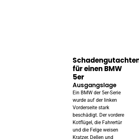
unsere Kunden erzielen. Selbst kleine Schäden, wie Kratzer,
können hohe Reparaturkosten verursachen – oft im Bereich
mehrerer tausend Euro. Besonders bei fremdverschuldeten
Schäden ist eine detaillierte Prüfung unverzichtbar. Unsere
Arbeit steht für Qualität und Engagement. Lassen Sie sich
von unseren bisherigen Erfolgen inspirieren und erfahren
Sie, wie wir auch Ihnen helfen können.
Schadengutachte
für einen BMW
5er
Ausgangslage
Ein BMW der 5er-Serie
wurde auf der linken
Vorderseite stark
beschädigt. Der vordere
Kotflügel, die Fahrertür
und die Felge weisen
Kratzer, Dellen und