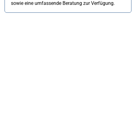
sowie eine umfassende Beratung zur Verfügung.
Kfz-Sachverständigenbüro Blum
Erfolgreiche KFZ
Schadengutachten,
Fahrzeugbewertungen
und Oldtimer-Gutachten
Unsere Gutachten in Offenburg sind der Beweis für unsere
Fachkompetenz und Zuverlässigkeit. In unseren
Fallbeispielen zeigen wir, wie wir auch anspruchsvolle Fälle
präzise analysieren und bestmögliche Ergebnisse für