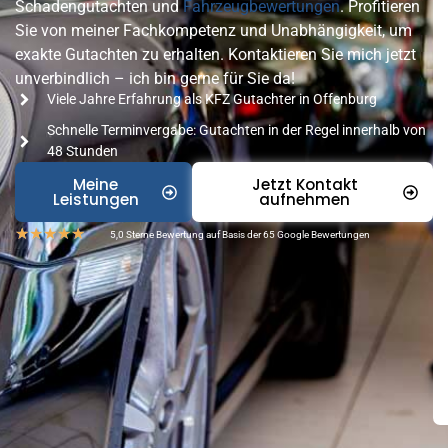
Schadengutachten und
Fahrzeugbewertungen
. Profitieren
Sie von meiner Fachkompetenz und Unabhängigkeit, um
exakte Gutachten zu erhalten. Kontaktieren Sie mich jetzt
unverbindlich – ich bin gerne für Sie da!
Viele Jahre Erfahrung als KFZ Gutachter in Offenburg
Schnelle Terminvergabe: Gutachten in der Regel innerhalb von
48 Stunden
Meine
Jetzt Kontakt
Leistungen
aufnehmen
★
★
★
★
★
5,0 Sterne Bewertung auf Basis der 65 Google Bewertungen