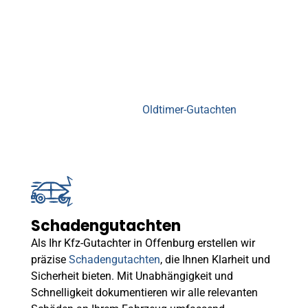
Kfz-Sachverständigenbüro Blum
Unsere Leistungen – Ihr
KFZ Gutachter Offenburg
Als Ihr Kfz-Gutachter in Offenburg bieten wir Ihnen
vielseitige Dienstleistungen wie Schadengutachten,
Fahrzeugbewertungen und
Oldtimer-Gutachten
. Mit unserer
Expertise und moderner Technik stellen wir sicher, dass Sie
stets die bestmögliche Beratung erhalten.
Schadengutachten
Als Ihr Kfz-Gutachter in Offenburg erstellen wir
präzise
Schadengutachten
, die Ihnen Klarheit und
Sicherheit bieten. Mit Unabhängigkeit und
Schnelligkeit dokumentieren wir alle relevanten