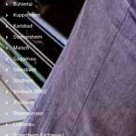
Bühlertal
Kuppenheim
Karlsbad
Durmersheim
Malsch
Gaggenau
Gernsbach
Sinzheim
Vimbuch (Bühl)
Iffezheim
Rheinmünster
Lichtenau
Scherzheim (Lichtenau)