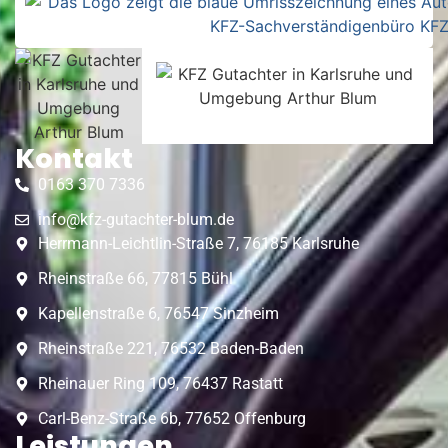
Kontakt
0163 370 7336
info@kfz-gutachter-blum.de
Herrmann-Leichtlin-Straße 7, 76185 Karlsruhe
Rheinstraße 66, 77815 Bühl
Kapellenstraße 6, 76547 Sinzheim
Rheinstraße 221, 76532 Baden-Baden
Rheinauer Ring 109, 76437 Rastatt
Carl-Benz-Straße 6b, 77652 Offenburg
Leistungen