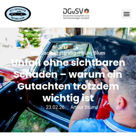
Kfz-Sachverständigenbüro Blum
Unfall ohne sichtbaren
Schaden – warum ein
Gutachten trotzdem
wichtig ist
23.02.26
Arthur Blum