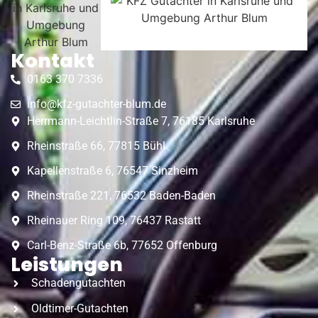
Kontakt
0163 370 7336
info@kfz-gutachter-blum.de
Herrmann-Leichtlin-Straße 7, 76185 Karlsruhe
Rheinstraße 66, 77815 Bühl
Kapellenstraße 6, 76547 Sinzheim
Rheinstraße 221, 76532 Baden-Baden
Rheinauer Ring 109, 76437 Rastatt
Carl-Benz-Straße 6b, 77652 Offenburg
Leistungen
Schadengutachten
Oldtimer-Gutachten