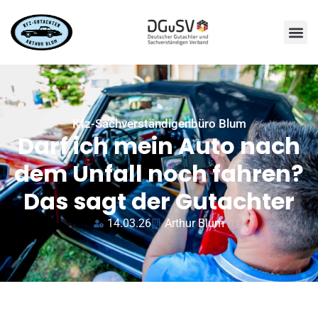
Kfz-Sachverständigenbüro Blum
Darf ich mein Auto nach
dem Unfall noch fahren?
Das sagt der Gutachter
14.03.26
Arthur Blum