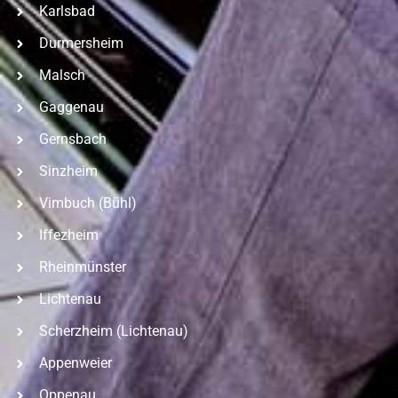
Karlsbad
Durmersheim
Malsch
Gaggenau
Gernsbach
Sinzheim
Vimbuch (Bühl)
Iffezheim
Rheinmünster
Lichtenau
Scherzheim (Lichtenau)
Appenweier
Oppenau