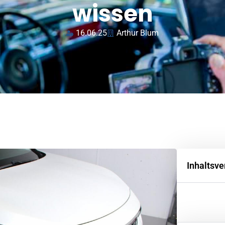
wissen
16.06.25
Arthur Blum
Inhaltsve