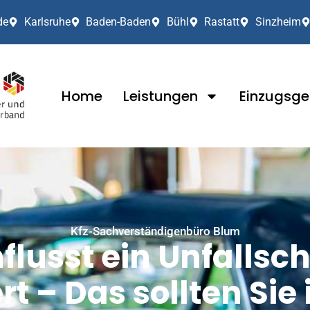
de
Karlsruhe
Baden-Baden
Bühl
Rastatt
Sinzheim
Home
Leistungen
Einzugsge
Kfz-Sachverständigenbüro Blum
flusst ein Unfalls
t – Das sollten Sie 