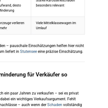
r
Starke Karosserieschäden
ufwand, desto
besonders relevant
Minderung
rzeuge verlieren
Viele Mittelklassewagen im
 mehr
Umlauf
den – pauschale Einschätzungen helfen hier nicht
m liefert in
Stutensee
eine präzise Einschätzung.
minderung für Verkäufer so
ch ein paar Jahren zu verkaufen – sei es privat
st dabei ein wichtiges Verkaufsargument. Fehlt
eisnachlässe – auch wenn der
Schaden
vollständig