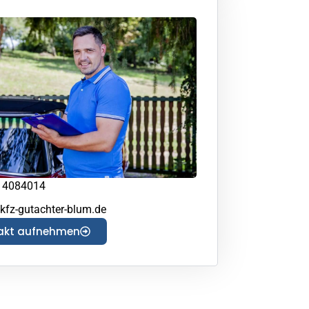
14084014
kfz-gutachter-blum.de
akt aufnehmen