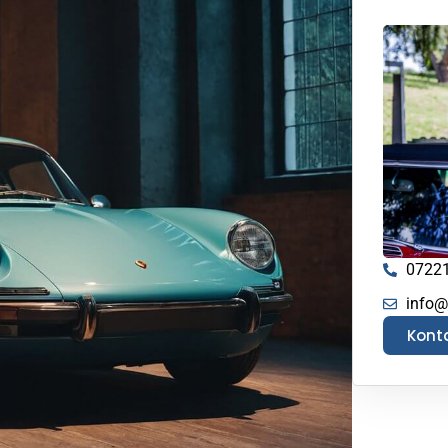
0722
info@
Kont