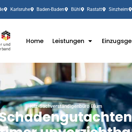
de
Karlsruhe
Baden-Baden
Bühl
Rastatt
Sinzheim
Home
Leistungen
Einzugsge
Kfz-Sachverständigenbüro Blum
Schadengutachten 