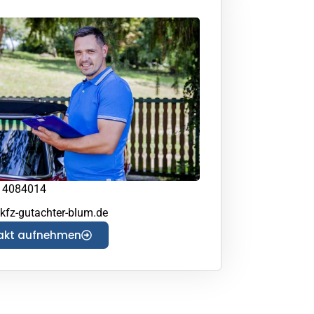
14084014
kfz-gutachter-blum.de
akt aufnehmen