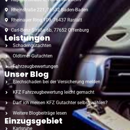
Rheinstraße 221, 76532 Baden-Baden
Rheinauer Ring 109, 76437 Rastatt
Carl-Benz-Straße 6b, 77652 Offenburg
Leistungen
Schadengutachten
Oldtimer-Gutachten
Fahrzeugbewertungen
Unser Blog
Blechschaden bei der Versicherung melden
KFZ Fahrzeugbewertung leicht gemacht
Darf ich meinen KFZ Gutachter selbst wählen?
Weitere Blogbeiträge lesen
Einzugsgebiet
Karlsruhe