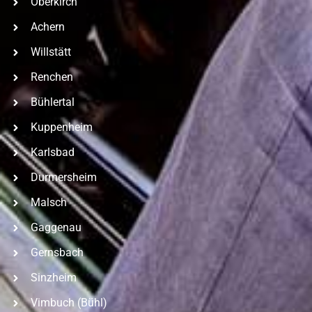
Oberkirch
Achern
Willstätt
Renchen
Bühlertal
Kuppenheim
Karlsbad
Durmersheim
Malsch
Gaggenau
Gernsbach
Sinzheim
Vimbuch (Bühl)