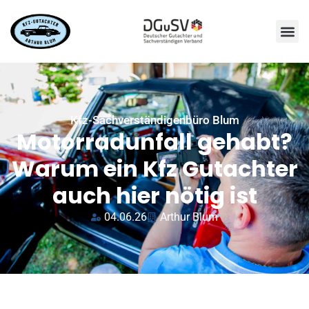
Kfz-Sachverständigenbüro Blum
Motorradunfall gehabt?
Warum ein Kfz Gutachter
auch hier nötig ist
04.06.26
Arthur Blum